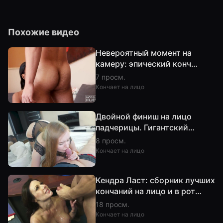
Похожие видео
Невероятный момент на
камеру: эпический конч
взорвал интернет!
7 просм.
Кончает на лицо
Двойной финиш на лицо
падчерицы. Гигантский
выстрел спермы
8 просм.
Кончает на лицо
Кендра Ласт: сборник лучших
кончаний на лицо и в рот
(часть 2, HD)
18 просм.
Кончает на лицо