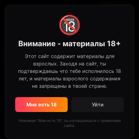
HotTube
Регистрация
🔞
Внимание - материалы 18+
Мокрый оргазм и мощный конец:
Этот сайт содержит материалы для
кончаем вместе так сильно
взрослых. Заходя на сайт, ты
подтверждаешь что тебе исполнилось 18
56 просмотров
·
Кончает на лицо
· 1 month ago
лет, и материалы взрослого содержания
Поделиться
👍 0
👎 0
Войди чтобы оценить
не запрещены в твоей стране.
#анал
#минет
#сперма
#групповуха
Мне есть 18
Уйти
#кончает
#блондинка
#сиськи
Нажимая "Мне есть 18", ты соглашаешься с правилами
сайта.
Блондинка с идеальной задницей получает