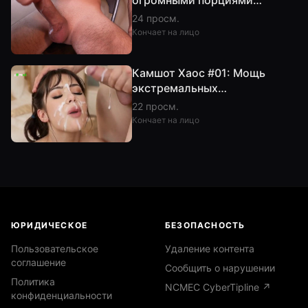
огромными порциями
спермы - 4 камшота подряд!
24 просм.
4K 60FPS
Кончает на лицо
Камшот Хаос #01: Мощь
экстремальных
спермовыбросов.
22 просм.
Компиляция камшотов p0rnai
Кончает на лицо
(AI)
ЮРИДИЧЕСКОЕ
БЕЗОПАСНОСТЬ
Пользовательское
Удаление контента
соглашение
Сообщить о нарушении
Политика
NCMEC CyberTipline ↗
конфиденциальности