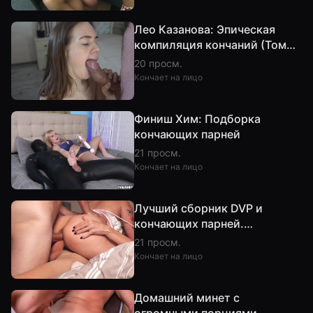
Лео Казанова: Эпическая
компиляция кончаний (Том
12, Часть 2)
20 просм.
Кончает на лицо
Финиш Хим: Подборка
кончающих парней
21 просм.
Кончает на лицо
Лучший сборник DVP и
кончающих парней.
Челлендж: не кончи
21 просм.
Кончает на лицо
Домашний минет с