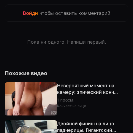
Войди
чтобы оставить комментарий
Пока ни одного. Напиши первый.
Похожие видео
Невероятный момент на
камеру: эпический конч
взорвал интернет!
1 просм.
Кончает на лицо
Двойной финиш на лицо
падчерицы. Гигантский