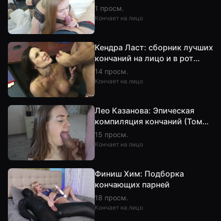
выстрел спермы
1 просм.
Кончает на лицо
Кендра Ласт: сборник лучших
кончаний на лицо и в рот
(часть 2, HD)
14 просм.
Кончает на лицо
Лео Казанова: Эпическая
компиляция кончаний (Том
12, Часть 2)
15 просм.
Кончает на лицо
Финиш Хим: Подборка
кончающих парней
18 просм.
Кончает на лицо