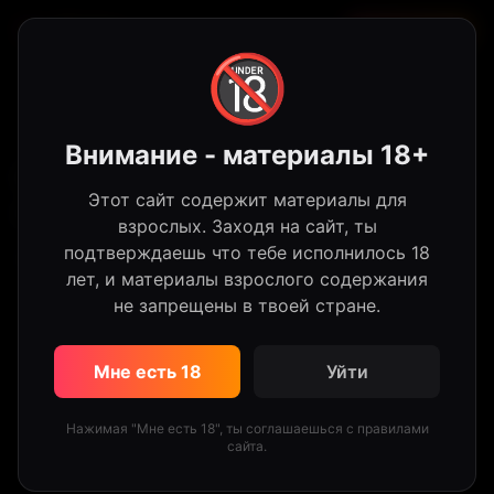
HotTube
Регистрация
🔞
Внимание - материалы 18+
Сборник кончающих подростков:
Этот сайт содержит материалы для
сперма в рот и на лицо
взрослых. Заходя на сайт, ты
подтверждаешь что тебе исполнилось 18
51 просмотров
·
Кончает на лицо
· 1 month ago
лет, и материалы взрослого содержания
Поделиться
👍 0
👎 0
Войди чтобы оценить
не запрещены в твоей стране.
#минет
#сперма
#кончает
#сборник
Мне есть 18
Уйти
#подростки
#лицо
#рот
Нажимая "Мне есть 18", ты соглашаешься с правилами
сайта.
В этом видео собраны лучшие сцены, где