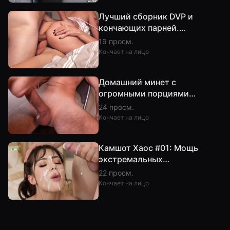
Лучший сборник DVP и
кончающих парней.
Челлендж: не кончи
19 просм.
Кончает на лицо
Домашний минет с
огромными порциями
спермы - 4 камшота подряд!
24 просм.
4K 60FPS
Кончает на лицо
Камшот Хаос #01: Мощь
экстремальных
спермовыбросов.
22 просм.
Компиляция камшотов p0rnai
Кончает на лицо
(AI)